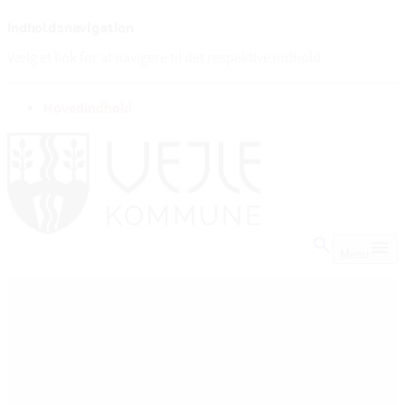
Indholdsnavigation
Vælg et link for at navigere til det respektive indhold.
gå til
Hovedindhold
Menu