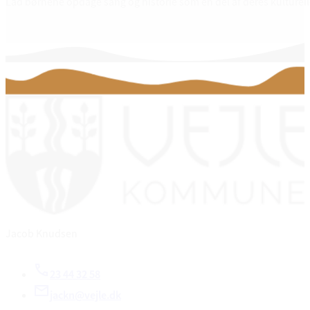
Lad børnene opdage sang og historie som en del af deres kulturelle
Jacob Knudsen
23 44 32 58
jackn@vejle.dk