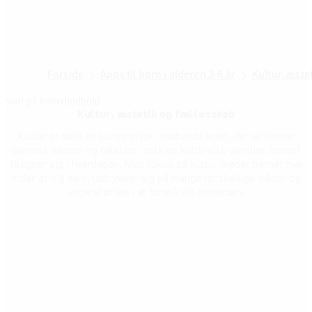
Forside
Apps til børn i alderen 3-6 år
Kultur, æste
start på hovedindhold
Kultur, æstetik og fællesskab
senest opdateret 25. september 202
Kultur er dels en kunstnerisk, skabende kraft, der aktiverer
barnets sanser og følelser, dels de kulturelle værdier, barnet
tilegner sig i hverdagen. Med fokus på kultur møder barnet nye
sider af sig selv, udtrykker sig på mange forskellige måder og
understøttes i at forstå sin omverden.