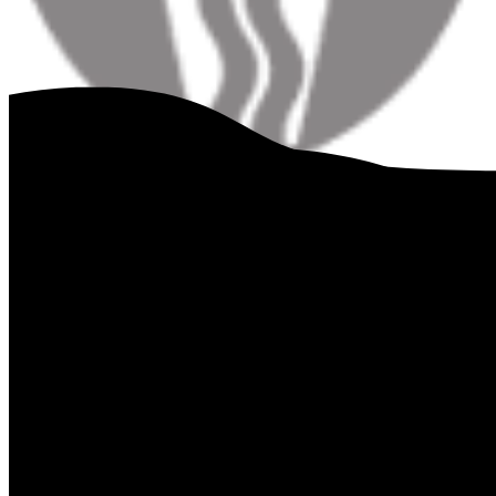
Jacob Knudsen
23 44 32 58
jackn@vejle.dk
Find os
Vejle Kommune
Skolegade 1
7100 Vejle