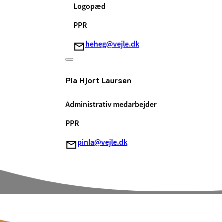
Logopæd
PPR
heheg@vejle.dk
Pia Hjort Laursen
Administrativ medarbejder
PPR
pinla@vejle.dk