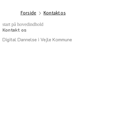
Forside
Kontakt os
start på hovedindhold
Kontakt os
senest opdateret 5. august 2025
Digital Dannelse i Vejle Kommune