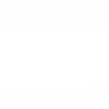
App ikon
Eksempel på spil
Eksempel på spil
Eksempel på spil
Åbn alle
Sådan kan du bruge appen