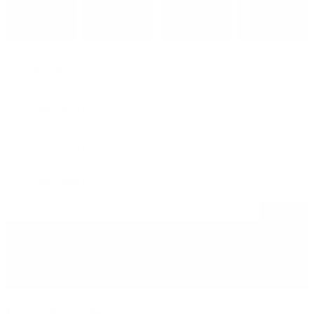
App ikon
Eksempel på spil
Eksempel på spil
Eksempel på spil
Åbn alle
Sådan kan du bruge appen
Vurdering af app
Farm Sounds