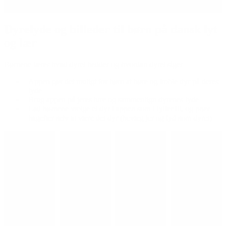
Vurdering af app
Dyrelyde og billeder til børn på dansk lyt
og lær
Børnene lærer hvad dyret hedder og hvordan dyret siger
Appen gør det muligt for børn at høre og koble dyr på deres
lyde
Brug appen på jeres ture og sammenlign dyrenes lyde
Lad børnene vælge et dyr i appen som I lytter til, og prøv
bagefter selv at være det dyr (bevæg jer og lyd som dyret)