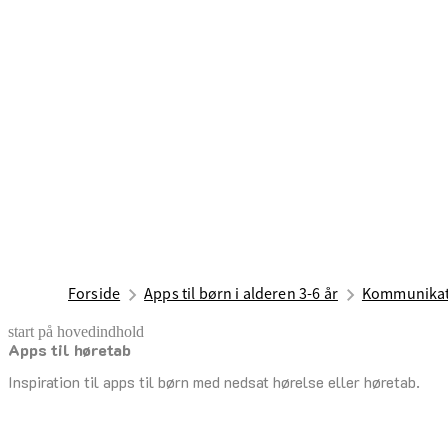
Forside
Apps til børn i alderen 3-6 år
Kommunikat
start på hovedindhold
Apps til høretab
senest opdateret 1. juli 2025
Inspiration til apps til børn med nedsat hørelse eller høretab.
Indholdsnavigation