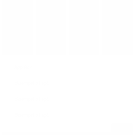
App ikon
Eksempel på spil
Eksempel på spil
Eksempel på spil
Åbn alle