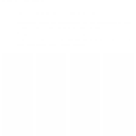
Lær dit barn om bondegårdens dyr og deres lyde
Introducer barnet for 4 forskellige dyr fra bondegård og vær
nysgerrig på dyrets lyd sammen med barnet
Brug dyrene til at skabe en emneuge om hvert dyr
Prøv selv at lave dyrenes lyde og leg gemme i huset, hvor I
siger som dyret indtil I bliver fundet