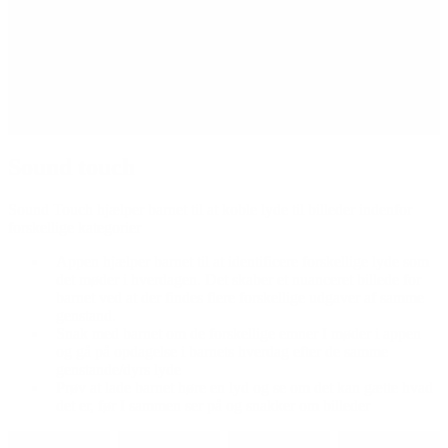
Sådan kan du bruge appen
Lån på legeteket
Vurdering af app
Sound touch
Sound Touch hjælper barnet til at koble lyde til billeder indenfor
forskellige kategorier
Appen hjælper barnet til at identificere forskellige lyde som
det møder i hverdagen. Det skaber et nuanceret billede for
barnet ved at der findes flere forskellige udgaver af samme
genstand.
Snak med barnet om de forskellige emner I møder i appen
og gå på opdagelse i barnets hverdag efter de samme
genstande/dyrs lyde
Prøv at lade barnet høre en lyd og se om det kan gætte hvad
det er, før I sammen ser på og snakker om billeder